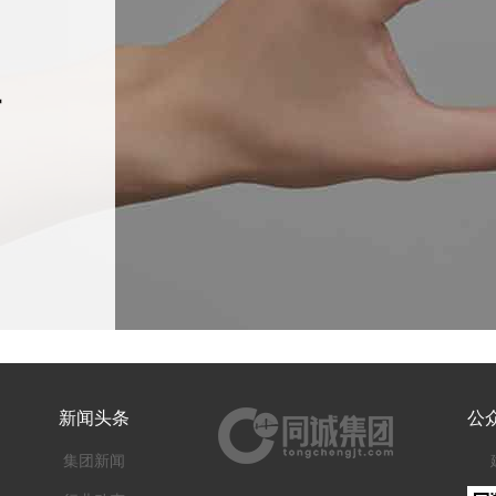
信
新闻头条
公
集团新闻