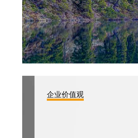
企业价值观