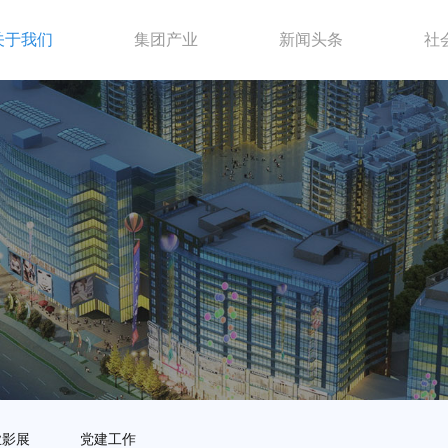
关于我们
集团产业
新闻头条
社
业影展
党建工作