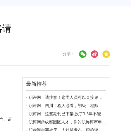
略请
分享：
最新推荐
· 职评网：请注意！这类人员可以直接评职称了
· 职评网：四川工程人必看，初级工程师职称评审（保姆级攻略）
· 职评网：这些期刊已下架,投了3-5年不能职称评审,千万别碰
当、证
· 职评网@成都园区人才，你的职称评审申报已启动，速看！
· 职称评审要变天，人社部发布：职称评审管理暂行规定修改意见稿