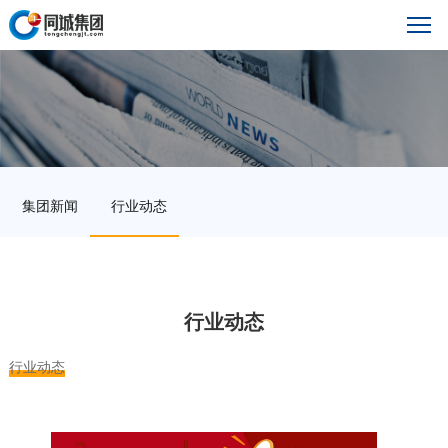
集团新闻
行业动态
行业动态
行业动态