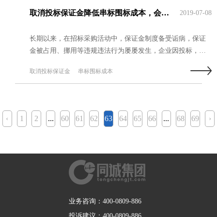
取消投标保证金降低串标围标成本，会造成市场更加混乱吗？
2019-07-08
长期以来，在招标采购活动中，保证金制度备受诟病，保证
金被占用、挪用等违规违法行为屡屡发生，企业因投标，导
致大量资金被占用，且周期很长，负担过重，不利于企业特
取消投标保证金
串标围标成本
别是中小企业的发展。...
‹
1
2
...
60
61
62
63
64
65
66
...
68
69
›
业务咨询：400-0809-886
投诉建议：400-0809-886